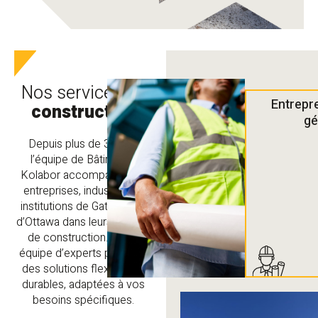
Nos services en
Entrepr
construction
gé
Depuis plus de 35 ans,
l’équipe de Bâtiments
Kolabor accompagne les
entreprises, industries et
institutions de Gatineau et
d’Ottawa dans leurs projets
de construction. Notre
équipe d’experts propose
des solutions flexibles et
durables, adaptées à vos
besoins spécifiques.